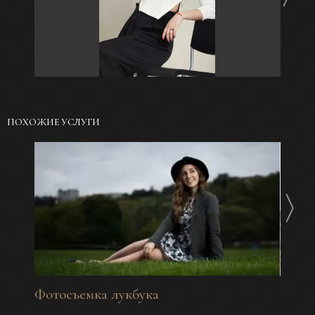
ПОХОЖИЕ УСЛУГИ
Фотосъемка лукбука
Fashi