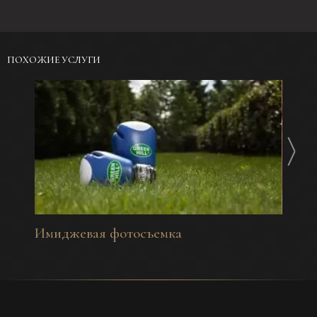
ПОХОЖИЕ УСЛУГИ
Имиджевая фотосъемка
Фотос