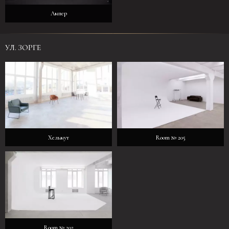
Ампер
УЛ. ЗОРГЕ
Хельмут
Room № 205
Room № 202