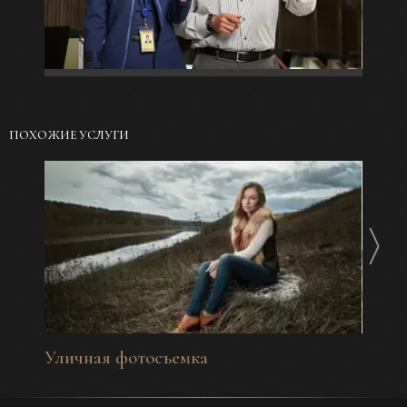
ПОХОЖИЕ УСЛУГИ
Уличная фотосъемка
Fashi