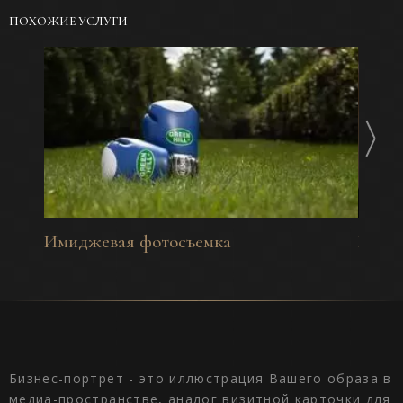
ПОХОЖИЕ УСЛУГИ
Имиджевая фотосъемка
Корп
сотр
Бизнес-портрет - это иллюстрация Вашего образа в
медиа-пространстве, аналог визитной карточки для