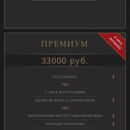
3
ч
а
с
а
н
т
е
р
ь
е
и
р
ПРЕМИУМ
33000 руб.
ПОСТОПЛАТА
3 ЧАСА ФОТОСЪЕМКИ
БОЛЕЕ 90 ФОТО С ОБРАБОТКОЙ
ИНТЕРЬЕРНАЯ ФОТОСТУДИЯ ВКЛЮЧЕНА
ЛОКАЦИЯ ЗАКАЗЧИКА