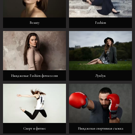
Beauty
Fashion
Имиджевые Fashion фотосессии
Лукбук
Спорт и фитнес
Имиджевая спортивная съемка