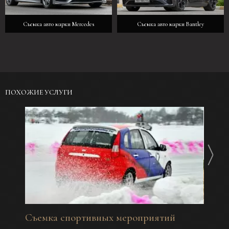
Съемка авто марки Mercedes
Съемка авто марки Bantley
ПОХОЖИЕ УСЛУГИ
Съемка спортивных мероприятий
Фотос