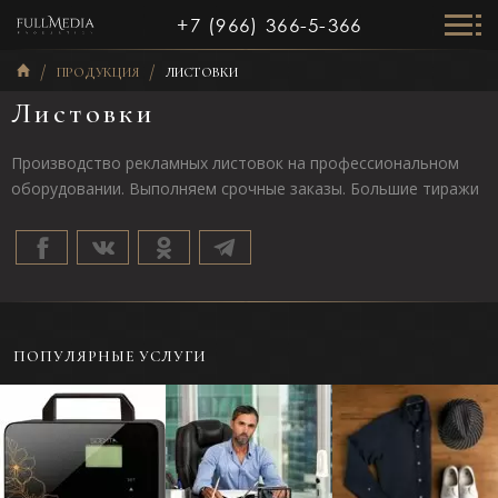
+7 (966) 366-5-366
ПРОДУКЦИЯ
ЛИСТОВКИ
Листовки
Производство рекламных листовок на профессиональном
оборудовании. Выполняем срочные заказы. Большие тиражи
ПОПУЛЯРНЫЕ УСЛУГИ
Предметная
Портретная
Фотосъемка одежды
фотосъемка для
фотосъемка - Бизнес-
в раскладку или на
каталога
портрет
модели