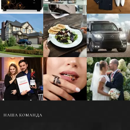
Фотосъемка жилой и
Фуд-фотосъемка еды
Фотосъемка
коммерческой
и напитков для меню
автомобилей и
недвижимости
другого транспорта
Репортажная съемка
Ювелирная
Свадебная
мероприятий и
фотосъемка
фотосъемка
событий
украшений
НАША КОМАНДА