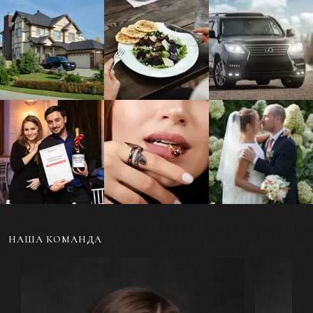
Фотосъемка жилой и
Фуд-фотосъемка еды
Фотосъемка
коммерческой
и напитков для меню
автомобилей и
недвижимости
другого транспорта
Репортажная съемка
Ювелирная
Свадебная
мероприятий и
фотосъемка
фотосъемка
событий
украшений
НАША КОМАНДА