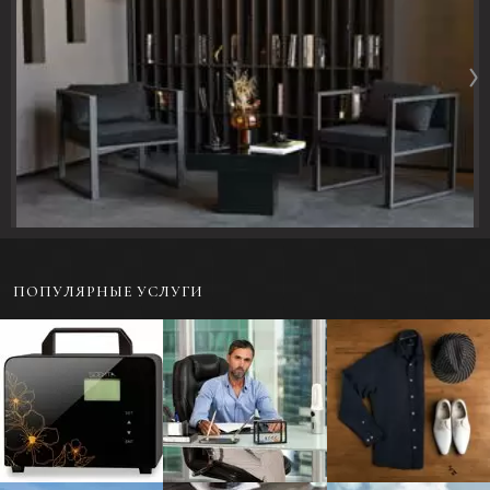
ПОПУЛЯРНЫЕ УСЛУГИ
Предметная
Портретная
Фотосъемка одежды
фотосъемка для
фотосъемка - Бизнес-
в раскладку или на
каталога
портрет
модели