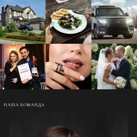
Фотосъемка жилой и
Фуд-фотосъемка еды
Фотосъемка
коммерческой
и напитков для меню
автомобилей и
недвижимости
другого транспорта
Репортажная съемка
Ювелирная
Свадебная
мероприятий и
фотосъемка
фотосъемка
событий
украшений
НАША КОМАНДА