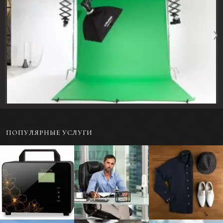
ПОПУЛЯРНЫЕ УСЛУГИ
Предметная
Портретная
Фотосъемка одежды
фотосъемка для
фотосъемка - Бизнес-
в раскладку или на
каталога
портрет
модели