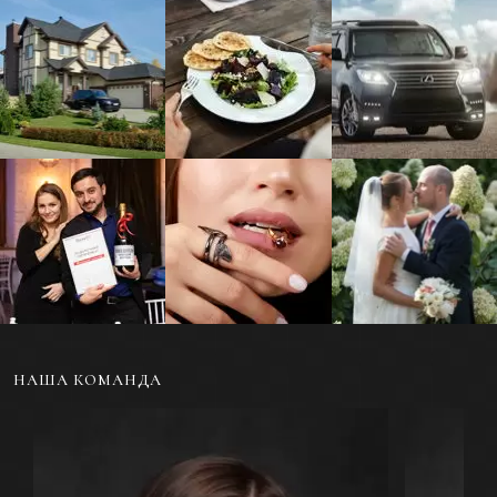
Фотосъемка жилой и
Фуд-фотосъемка еды
Фотосъемка
коммерческой
и напитков для меню
автомобилей и
недвижимости
другого транспорта
Репортажная съемка
Ювелирная
Свадебная
мероприятий и
фотосъемка
фотосъемка
событий
украшений
НАША КОМАНДА