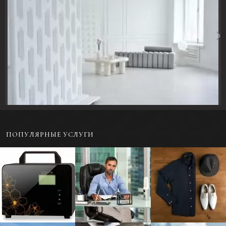
ПОПУЛЯРНЫЕ УСЛУГИ
Предметная
Портретная
Фотосъемка одежды
фотосъемка для
фотосъемка - Бизнес-
в раскладку или на
каталога
портрет
модели