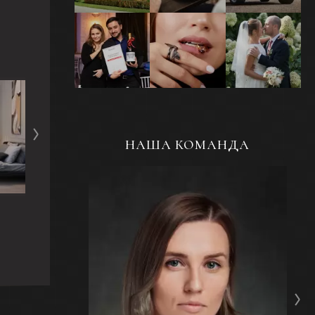
Репортажная
Ювелирная
Свадебная
съемка
фотосъемка
фотосъемка
мероприятий и
украшений
событий
НАША КОМАНДА