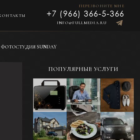
ПЕРЕЗВОНИТЕ МНЕ
+7 (966) 366-5-366
КОНТАКТЫ
INFO@FULLMEDIA.RU
ФОТОСТУДИЯ SUNDAY
ПОПУЛЯРНЫЕ УСЛУГИ
Предметная
Портретная
Фотосъемка
фотосъемка
фотосъемка -
одежды в
для каталога
Бизнес-
раскладку или
портрет
на модели
Фотосъемка
Фуд-
Фотосъемка
жилой и
фотосъемка
автомобилей и
коммерческой
еды и
другого
недвижимости
напитков для
транспорта
меню