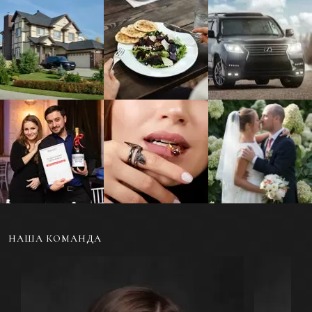
Фотосъемка жилой и
Фуд-фотосъемка еды
Фотосъемка
коммерческой
и напитков для меню
автомобилей и
недвижимости
другого транспорта
Репортажная съемка
Ювелирная
Свадебная
мероприятий и
фотосъемка
фотосъемка
событий
украшений
НАША КОМАНДА