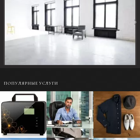
ПОПУЛЯРНЫЕ УСЛУГИ
Предметная
Портретная
Фотосъемка одежды
фотосъемка для
фотосъемка - Бизнес-
в раскладку или на
каталога
портрет
модели