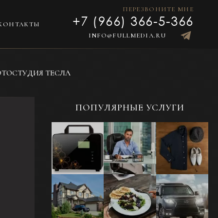
ПЕРЕЗВОНИТЕ МНЕ
+7 (966) 366-5-366
КОНТАКТЫ
INFO@FULLMEDIA.RU
ТОСТУДИЯ ТЕСЛА
ПОПУЛЯРНЫЕ УСЛУГИ
Предметная
Портретная
Фотосъемка
фотосъемка
фотосъемка -
одежды в
для каталога
Бизнес-
раскладку или
портрет
на модели
Фотосъемка
Фуд-
Фотосъемка
жилой и
фотосъемка
автомобилей и
коммерческой
еды и
другого
недвижимости
напитков для
транспорта
меню