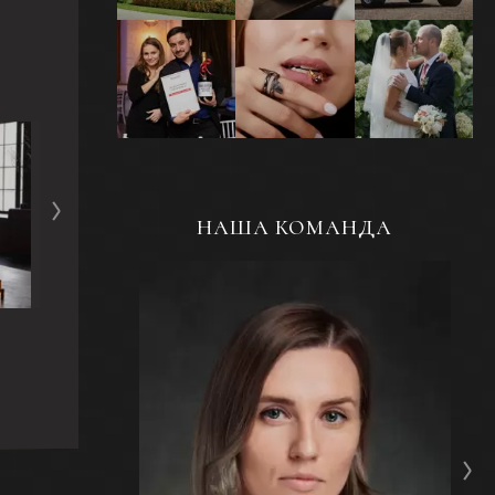
Репортажная
Ювелирная
Свадебная
съемка
фотосъемка
фотосъемка
мероприятий и
украшений
событий
НАША КОМАНДА