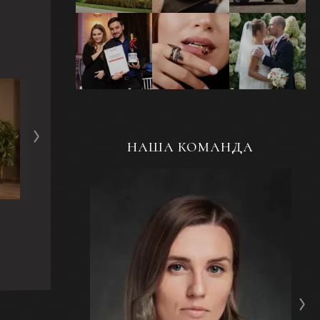
Репортажная
Ювелирная
Свадебная
съемка
фотосъемка
фотосъемка
мероприятий и
украшений
событий
НАША КОМАНДА