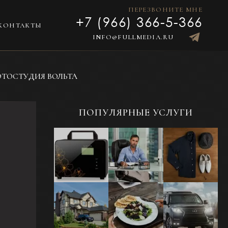
ПЕРЕЗВОНИТЕ МНЕ
+7 (966) 366-5-366
КОНТАКТЫ
INFO@FULLMEDIA.RU
ТОСТУДИЯ ВОЛЬТА
ПОПУЛЯРНЫЕ УСЛУГИ
Предметная
Портретная
Фотосъемка
фотосъемка
фотосъемка -
одежды в
для каталога
Бизнес-
раскладку или
портрет
на модели
Фотосъемка
Фуд-
Фотосъемка
жилой и
фотосъемка
автомобилей и
коммерческой
еды и
другого
недвижимости
напитков для
транспорта
меню