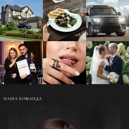
Фотосъемка жилой и
Фуд-фотосъемка еды
Фотосъемка
коммерческой
и напитков для меню
автомобилей и
недвижимости
другого транспорта
Репортажная съемка
Ювелирная
Свадебная
мероприятий и
фотосъемка
фотосъемка
событий
украшений
НАША КОМАНДА