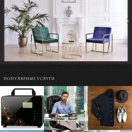
ПОПУЛЯРНЫЕ УСЛУГИ
Предметная
Портретная
Фотосъемка одежды
фотосъемка для
фотосъемка - Бизнес-
в раскладку или на
каталога
портрет
модели