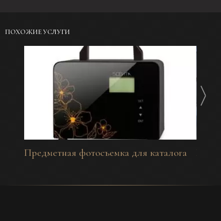
ПОХОЖИЕ УСЛУГИ
Предметная фотосъемка для каталога
Инте