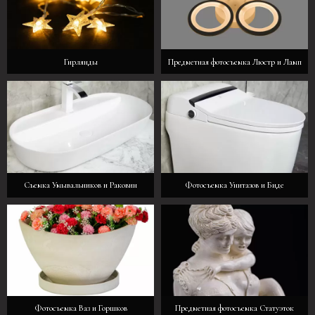
Гирлянды
Предметная фотосъемка Люстр и Ламп
Съемка Умывальников и Раковин
Фотосъемка Унитазов и Биде
Фотосъемка Ваз и Горшков
Предметная фотосъемка Статуэток