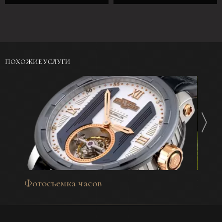
ПОХОЖИЕ УСЛУГИ
Фотосъемка часов
Имид