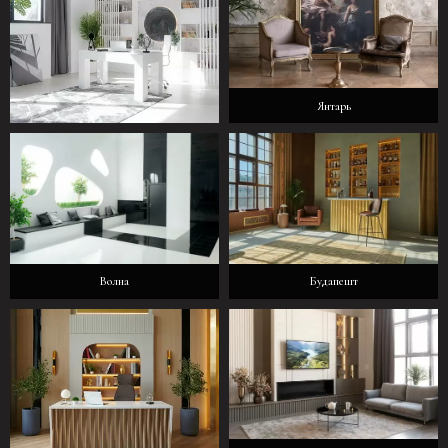
Янтарь
Полет
Волна
Будапешт