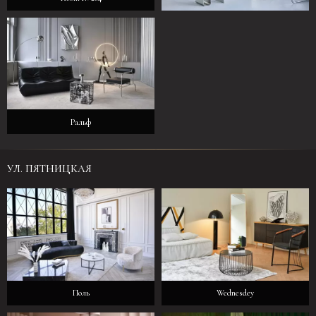
Room № 206
Ральф
УЛ. ПЯТНИЦКАЯ
Поль
Wednesdey