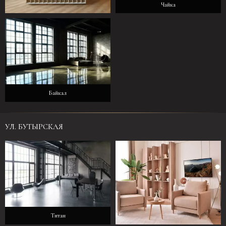
Чайка
Феникс
Байкал
УЛ. БУТЫРСКАЯ
Титан