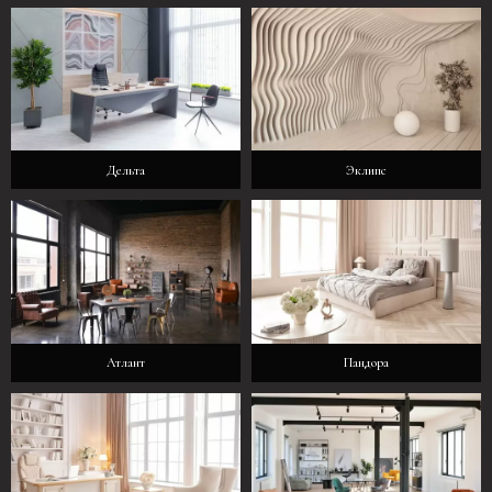
Сигма
Дельта
Эклипс
Атлант
Пандора