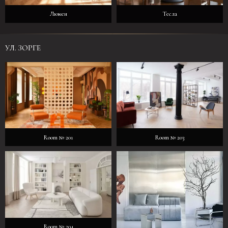
Люмен
Тесла
УЛ. ЗОРГЕ
Room № 201
Room № 203
Room № 204